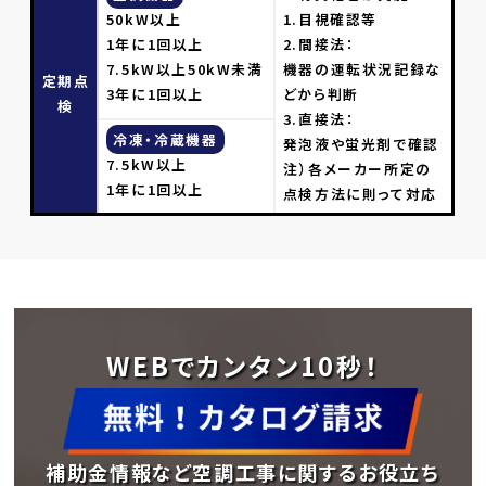
50kW以上
1.目視確認等
1年に1回以上
2.間接法：
7.5kW以上50kW未満
機器の運転状況記録な
定期点
3年に1回以上
どから判断
検
3.直接法：
冷凍・冷蔵機器
発泡液や蛍光剤で確認
7.5kW以上
注）各メーカー所定の
1年に1回以上
点検方法に則って対応
WEBでカンタン10秒！
補助金情報など空調工事に関するお役立ち