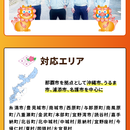
対応エリア
那覇市を拠点として
沖縄市、うるま
市、浦添市、名護市を中心に
糸満市/豊見城市/南城市/西原町/与那原町/南風原
町/八重瀬町/金武町/本部町/宜野湾市/読谷村/嘉手
納町/北谷町/北中城村/中城村/恩納村/宜野座村/今
帰仁村/東村/国頭村/大宜見村