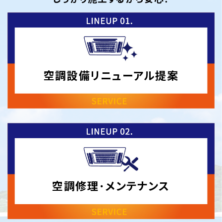
空調設備
リニューアル
提案
空調修理･
メンテナンス