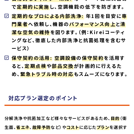
で
定期的に実施
し、空調機能の低下を防ぎます。
定期的なプロによる内部洗浄:
年1回を目安に
専
門業者
へ依頼し、機器の
パフォーマンス向上
と
清
潔な空気の維持
を図ります。（例：Kireiコーティ
ングなど、徹底した内部洗浄と抗菌処理を含むサ
ービス）
保守契約の活用:
空調設備
の
保守契約
を活用す
ると、
定期点検
や
部品交換
が計画的に行えるた
め、
緊急トラブル時の対応
もスムーズになります。
対応プラン選定のポイント
分解洗浄や抗菌加工など様々なサービスがあるため、
目的
（衛
生面、
省エネ
、
故障予防
など）や
コスト
に応じた
プラン
を選択す