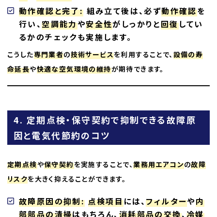
動作確認と完了:
組み立て後は、必ず
動作確認
を
行い、
空調能力
や
安全性
がしっかりと
回復
してい
るかのチェックも実施します。
こうした
専門業者
の
技術サービス
を利用することで、
設備の寿
命延長
や
快適な空気環境の維持
が期待できます。
4. 定期点検・保守契約で抑制できる故障原
因と電気代節約のコツ
定期点検
や
保守契約
を実施することで、
業務用エアコン
の
故障
リスク
を大きく抑えることができます。
故障原因の抑制:
点検項目
には、
フィルター
や
内
部部品の清掃
はもちろん、
消耗部品の交換
、
冷媒