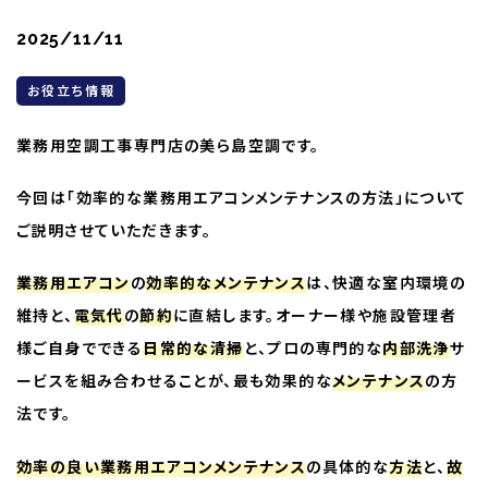
2025/11/11
お役立ち情報
業務用空調工事専門店の美ら島空調です。
今回は「効率的な業務用エアコンメンテナンスの方法」について
ご説明させていただきます。
業務用エアコン
の
効率的なメンテナンス
は、快適な室内環境の
維持と、
電気代
の
節約
に直結します。オーナー様や施設管理者
様ご自身でできる
日常的な清掃
と、プロの専門的な
内部洗浄
サ
ービスを組み合わせることが、最も効果的な
メンテナンス
の方
法です。
効率の良い業務用エアコンメンテナンス
の具体的な
方法
と、
故