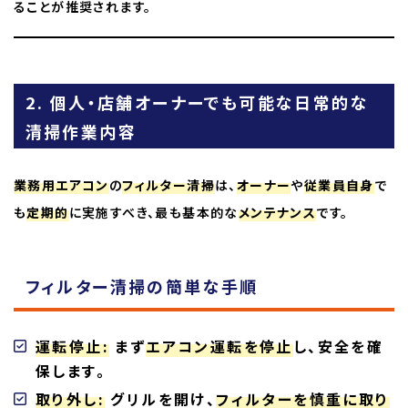
ることが推奨されます。
2. 個人・店舗オーナーでも可能な日常的な
清掃作業内容
業務用エアコン
の
フィルター清掃
は、
オーナー
や
従業員自身
で
も
定期的
に実施すべき、最も基本的な
メンテナンス
です。
フィルター清掃の簡単な手順
運転停止:
まず
エアコン運転を停止
し、安全を確
保します。
取り外し:
グリルを開け、
フィルターを慎重に取り