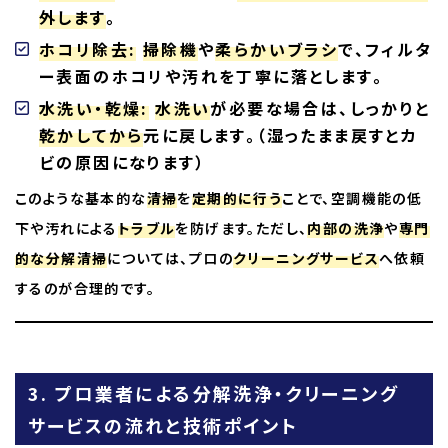
外します
。
ホコリ除去:
掃除機
や
柔らかいブラシ
で、フィルタ
ー表面のホコリや汚れを丁寧に落とします。
水洗い・乾燥:
水洗い
が必要な場合は、しっかりと
乾かしてから
元に戻します。（湿ったまま戻すとカ
ビの原因になります）
このような基本的な
清掃
を
定期的に行う
ことで、空調機能の低
下や汚れによる
トラブル
を防げます。ただし、
内部の洗浄
や
専門
的な分解清掃
については、プロの
クリーニングサービス
へ依頼
するのが合理的です。
3. プロ業者による分解洗浄・クリーニング
サービスの流れと技術ポイント