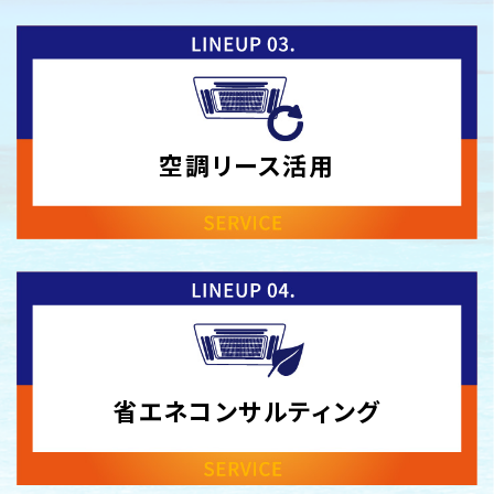
空調
リース活用
省エネ
コンサル
ティング