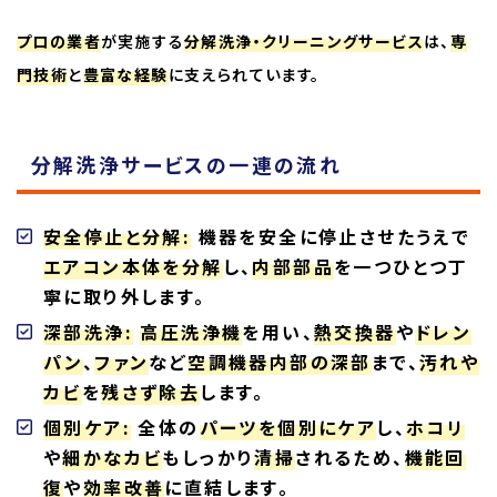
プロの業者
が実施する
分解洗浄・クリーニングサービス
は、
専
門技術
と
豊富な経験
に支えられています。
分解洗浄サービスの一連の流れ
安全停止と分解:
機器を安全に停止させたうえで
エアコン本体を分解
し、
内部部品
を一つひとつ丁
寧に取り外します。
深部洗浄:
高圧洗浄機
を用い、
熱交換器
や
ドレン
パン
、
ファン
など
空調機器内部の深部
まで、
汚れや
カビ
を
残さず除去
します。
個別ケア:
全体の
パーツを個別にケア
し、
ホコリ
や
細かなカビ
もしっかり
清掃
されるため、
機能回
復
や
効率改善
に直結します。