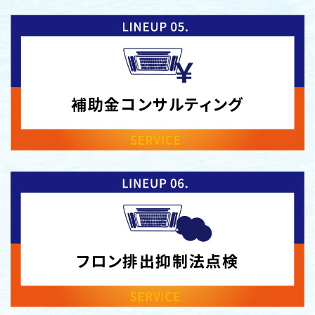
補助金
コンサル
ティング
フロン排出
抑制法
点検