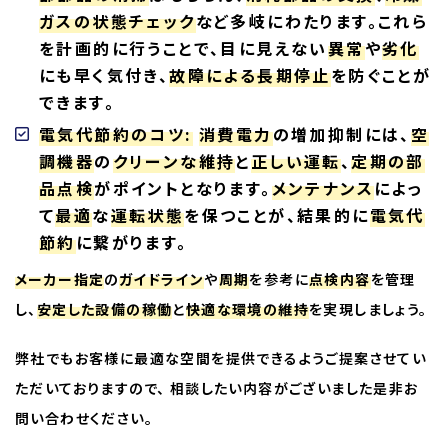
ガスの状態チェック
など多岐にわたります。これら
を計画的に行うことで、目に見えない
異常
や
劣化
にも早く気付き、
故障による長期停止
を防ぐことが
できます。
電気代節約のコツ:
消費電力
の増加抑制には、
空
調機器
の
クリーンな維持
と
正しい運転
、
定期の部
品点検
がポイントとなります。
メンテナンス
によっ
て
最適
な
運転状態
を保つことが、結果的に
電気代
節約
に繋がります。
メーカー指定
の
ガイドライン
や
周期
を参考に
点検内容
を管理
し、
安定した設備の稼働
と
快適な環境の維持
を実現しましょう。
弊社でもお客様に最適な空間を提供できるようご提案させてい
ただいておりますので、 相談したい内容がございました是非お
問い合わせください。