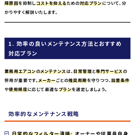
障原因
を抑制し
コストを抑える
ための
対応プラン
について、分
かりやすく解説いたします。
1. 効率の良いメンテナンス方法とおすすめ
対応プラン
業務用エアコン
の
メンテナンス
は、
日常管理
と
専門サービス
の
併用が重要です。
メーカー
ごとの
推奨周期
を守りつつ、
設置条件
や
使用頻度
に応じて最適な
プラン
を選定しましょう。
効率的なメンテナンス戦略
日常的なフィルター清掃:
オーナーや従業員自身